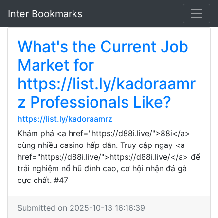
Inter Bookmarks
What's the Current Job
Market for
https://list.ly/kadoraamr
z Professionals Like?
https://list.ly/kadoraamrz
Khám phá <a href="https://d88i.live/">88i</a>
cùng nhiều casino hấp dẫn. Truy cập ngay <a
href="https://d88i.live/">https://d88i.live/</a> để
trải nghiệm nổ hũ đỉnh cao, cơ hội nhận đá gà
cực chất. #47
Submitted on 2025-10-13 16:16:39