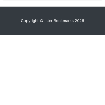
Copyright © Inter Bookmarks 2026