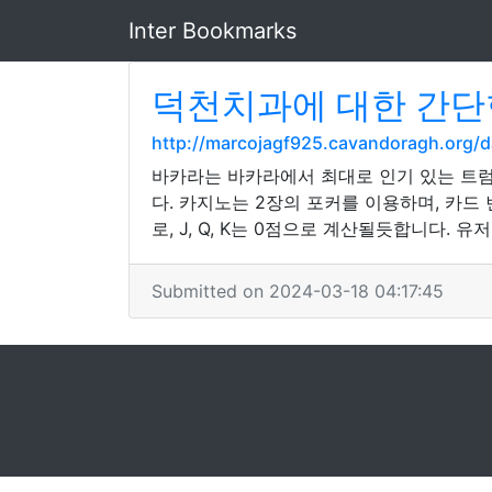
Inter Bookmarks
덕천치과에 대한 간단한
http://marcojagf925.cavandoragh.org
바카라는 바카라에서 최대로 인기 있는 트럼
다. 카지노는 2장의 포커를 이용하며, 카드 
로, J, Q, K는 0점으로 계산될듯합니다. 
Submitted on 2024-03-18 04:17:45