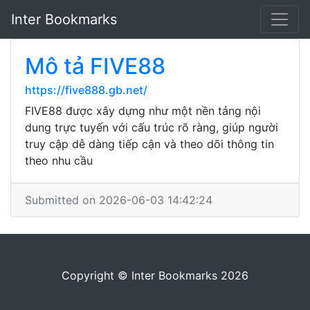
Inter Bookmarks
Mô tả FIVE88
https://five888.gb.net/
FIVE88 được xây dựng như một nền tảng nội
dung trực tuyến với cấu trúc rõ ràng, giúp người
truy cập dễ dàng tiếp cận và theo dõi thông tin
theo nhu cầu
Submitted on 2026-06-03 14:42:24
Copyright © Inter Bookmarks 2026